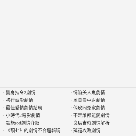
·
變身指令2劇情
·
情陷美人魚劇情
·
初行電影劇情
·
奧圖曼中尉劇情
·
最佳愛情劇情結局
·
俏皮冏冤家劇情
·
小時代2電影劇情
·
不是誰都能愛劇情
·
超能rod劇情介紹
·
良辰吉時劇情解析
·
《頭七》的劇情不合邏輯嗎
·
延鿋攻略劇情