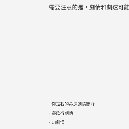
需要注意的是，劇情和劇透可
·
你是我的命運劇情簡介
·
孋歌行劇情
·
Ul劇情