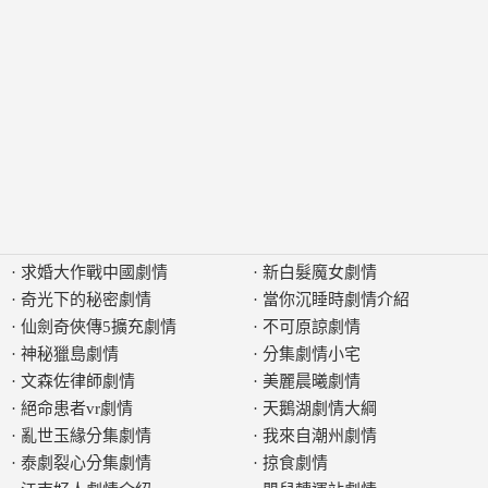
·
求婚大作戰中國劇情
·
新白髮魔女劇情
·
奇光下的秘密劇情
·
當你沉睡時劇情介紹
·
仙劍奇俠傳5擴充劇情
·
不可原諒劇情
·
神秘獵島劇情
·
分集劇情小宅
·
文森佐律師劇情
·
美麗晨曦劇情
·
絕命患者vr劇情
·
天鵝湖劇情大綱
·
亂世玉緣分集劇情
·
我來自潮州劇情
·
泰劇裂心分集劇情
·
掠食劇情