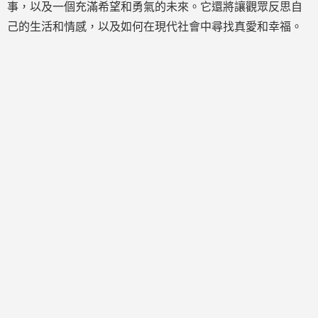
事，以及一個充滿希望和勇氣的未來。它還將讓觀眾反思自
己的生活和情感，以及如何在現代社會中尋找真愛和幸福。