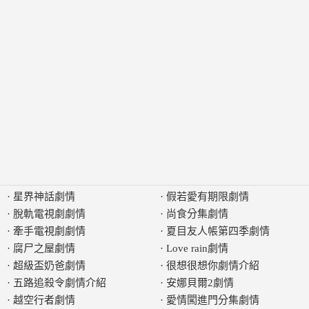
·
星界神話劇情
·
假若愛有期限劇情
·
脫軌電視劇劇情
·
尚食分集劇情
·
牽手電視劇劇情
·
夏目友人帳第四季劇情
·
腐尸之屋劇情
·
Love rain劇情
·
超級盃奶爸劇情
·
很想很想你劇情介紹
·
五路追殺令劇情介紹
·
安娜貝爾2劇情
·
越空行者劇情
·
愛情闖進門分集劇情