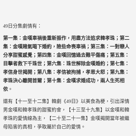
49日分集劇情有：
第一集：金嘆車禍後重新振作，用盡方法追求韓孝珠；第二
集：金嘆賭氣喝下婚約，險些命喪車禍；第三集：一對戀人
分享甜蜜感覺；第四集：金嘆回憶過去難平傷痛；第五集：
目擊者救下千珠世；第六集：珠世解除金嘆婚約；第七集：
孝信身世揭開；第八集：孝信被拘捕，孝恩大怒；第九集：
孝珠決心離開首爾；第十集：金嘆求婚成功，兩人生死相
依
。
還有【十一至十二集】韓劇《49日》以美食為梗，引出深情
男金嘆和韓孝珠的甜蜜約會，【十三至十九集】以金嘆和韓
孝珠的愛情線為主，【二十至二十一集】金嘆揭開當年被繼
母陷害的真相，爭取屬於自己的愛情。