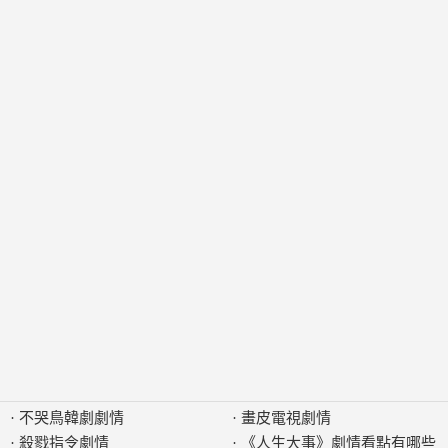
·
不哭鳥韓劇劇情
·
畫皮電視劇情
·
殺戮指令劇情
·
《人生大事》劇情看點有哪些