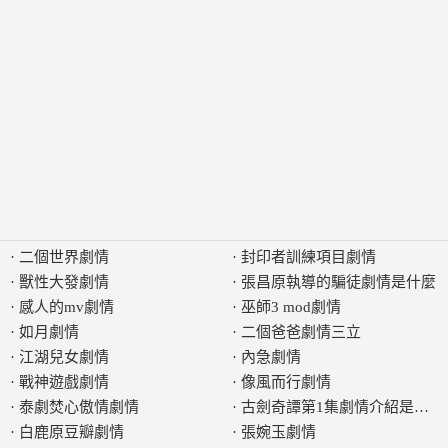
·
二個世界劇情
·
封印者訓練項目劇情
·
獸性大發劇情
·
張昌原執導的騙徒劇情是什麼
·
感人的mv劇情
·
巫師3 mod劇情
·
如月劇情
·
二個爸爸劇情三立
·
江湖兒女劇情
·
內急劇情
·
戰神遊戲劇情
·
像風而行劇情
·
泰劇焚心傲情劇情
·
古劍奇譚第1集劇情介紹是什麼
·
白鹿原豆瓣劇情
·
張婉玉劇情