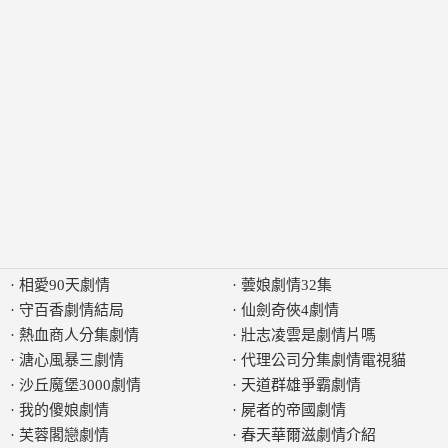
·
相愛90天劇情
·
蕓娘劇情32集
·
守百香劇情結局
·
仙劍奇俠4劇情
·
熱血商人分集劇情
·
壯志凌雲是劇情片嗎
·
溏心風暴三劇情
·
代理公司分集劇情電視貓
·
沙丘魔堡3000劇情
·
天道群雄爭霸劇情
·
我的傻娘劇情
·
屍者的帝國劇情
·
芙蓉閣戀劇情
·
春天華爾滋劇情介紹