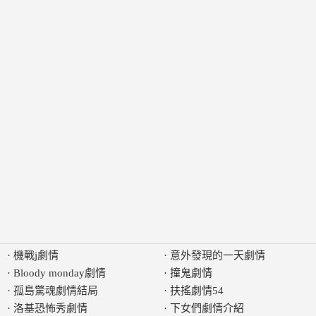
·
機戰j劇情
·
意外發現的一天劇情
·
Bloody monday劇情
·
撞鬼劇情
·
孤島驚魂劇情結局
·
扶搖劇情54
·
洛基恐怖秀劇情
·
下女們劇情介紹