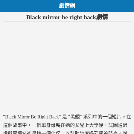
劇情網
Black mirror be right back劇情
"Black Mirror Be Right Back" 是 "黑鏡" 系列中的一個短片。在
這個故事中，一個單身母親在她的女兒上大學後，試圖通過
虛擬實境技術尋找一個伴侶，以幫助她度過孤獨的時光。然