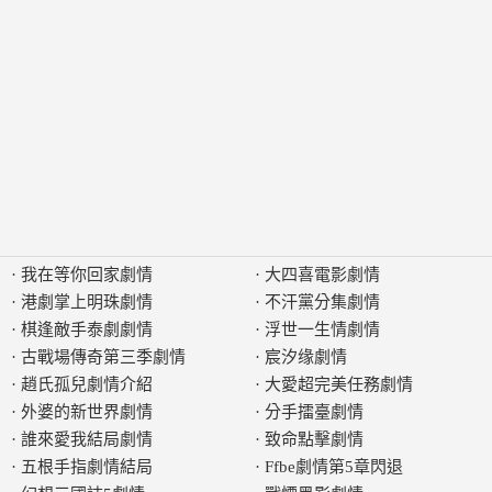
·
我在等你回家劇情
·
大四喜電影劇情
·
港劇掌上明珠劇情
·
不汗黨分集劇情
·
棋逢敵手泰劇劇情
·
浮世一生情劇情
·
古戰場傳奇第三季劇情
·
宸汐缘劇情
·
趙氏孤兒劇情介紹
·
大愛超完美任務劇情
·
外婆的新世界劇情
·
分手擂臺劇情
·
誰來愛我結局劇情
·
致命點擊劇情
·
五根手指劇情結局
·
Ffbe劇情第5章閃退