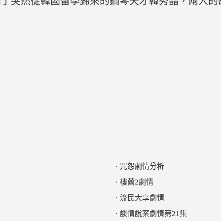
到了突然從韓國留學歸來的鋼琴天才韓秀晶，兩人的
·
咒怨劇情分析
·
樓蘭2劇情
·
流民大享劇情
·
談情說案劇情第21集