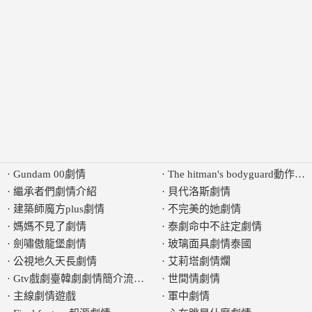
·
Gundam 00劇情
·
The hitman's bodyguard動作劇
·
繼承者們劇情介紹
·
貝代洛斯劇情
·
建築師魔方plus劇情
·
不完美的她劇情
·
媽媽不見了劇情
·
泰劇命中不註定劇情
·
劍嘯傲龍堡劇情
·
玻璃面具劇情泰國
·
公視地久天長劇情
·
艾莉塔劇情爛
·
Gtv戲劇臺韓劇劇情簡介流行70
·
世間情劇情
·
主線劇情遊戲
·
軍中劇情