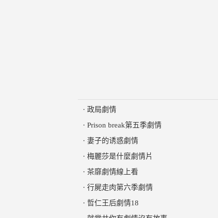
·
政局劇情
·
Prison break第五季劇情
·
妻子的诱惑劇情
·
梅麗莎是什麼劇情片
·
茶靡劇情線上看
·
行屍走肉第六季劇情
·
哲仁王后劇情18