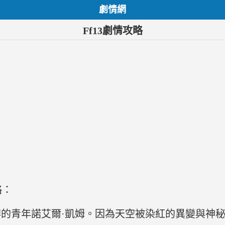
劇情網
Ff13劇情攻略
略：
的青年諾艾爾·凱姆。因為天空被染紅的異變與神