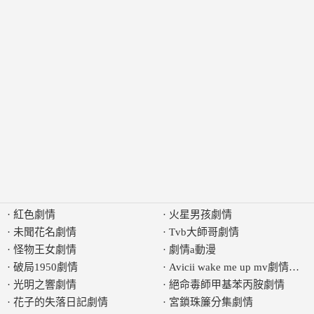
·
紅色劇情
·
火星男孩劇情
·
未聞花名劇情
·
Tvb大師哥劇情
·
怪物王女劇情
·
劇情a動漫
·
破局1950劇情
·
Avicii wake me up mv劇情意思
·
光明之響劇情
·
絕命毒師甲基苯丙胺劇情
·
花子的失落日記劇情
·
宮鎖珠簾分集劇情