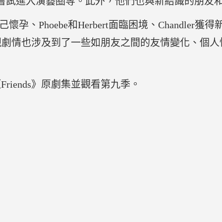
y和Ross嘗試進入演藝圈等。此外，他們也與新結識的
懷孕、Phoebe和Herbert面臨困境、Chandle
s的常規劇情也涉及到了一些如朋友之間的友情變化、個
riends》原劇集並觀看第九季。