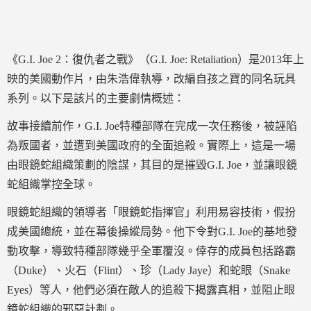
《G.I. Joe 2：復仇者之戰》（G.I. Joe: Retaliation）是2013年上
映的美國動作片，由朱浩偉執導，改編自孩之寶的同名玩具
系列。以下是該片的主要劇情概述：
故事接續前作，G.I. Joe特種部隊在完成一次任務後，被誣陷
為叛國者，並遭到美國政府的全面追殺。實際上，這是一場
由眼鏡蛇組織策劃的陰謀，其目的是摧毀G.I. Joe，並讓眼鏡
蛇組織掌控全球。
眼鏡蛇組織的領導者「眼鏡蛇指揮官」利用易容技術，假扮
成美國總統，並在幕後操縱局勢。他下令對G.I. Joe的基地發
動攻擊，導致特種部隊幾乎全軍覆沒。倖存的成員包括路霸
（Duke）、火石（Flint）、珍（Lady Jaye）和蛇眼（Snake
Eyes）等人，他們必須在敵人的追殺下揭露真相，並阻止眼
鏡蛇組織的邪惡計劃。