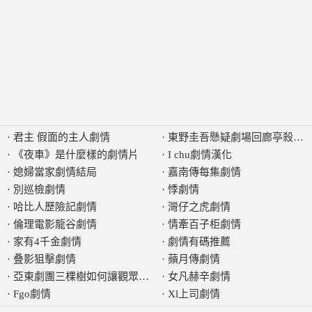
·
君主 假面的主人劇情
·
東野圭吾懸疑劇場回廊亭殺人
·
《夜車》是什麼樣的劇情片
·
I chu劇情漢化
·
媳婦當家劇情結局
·
嘉南傳每集劇情
·
別巡檢劇情
·
悸劇情
·
哈比人歷險記劇情
·
灣仔之虎劇情
·
倫理電影龍谷劇情
·
情牽百子柜劇情
·
家有4千金劇情
·
劇情有碼推薦
·
叠影狙擊劇情
·
蘋月傳劇情
·
亞東劇團三棵樹如何讓觀眾感受劇情發展的音樂張力
·
女凡赫辛劇情
·
Fgo劇情
·
Xl上司劇情