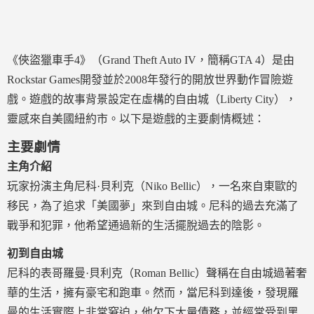
《俠盜獵車手4》（Grand Theft Auto IV，簡稱GTA 4）是由
Rockstar Games開發並於2008年發行的開放世界動作冒險遊
戲。遊戲的故事背景設定在虛構的自由城（Liberty City），
靈感來自美國紐約市。以下是遊戲的主要劇情概述：
主要劇情
主角介紹
玩家扮演主角尼科·貝利克（Niko Bellic），一名來自東歐的
移民，為了追求「美國夢」來到自由城。尼科的過去充滿了
戰爭和犯罪，他希望通過新的生活擺脫過去的陰影。
初到自由城
尼科的表哥羅曼·貝利克（Roman Bellic）聲稱在自由城過著奢
華的生活，擁有豪宅和跑車。然而，當尼科到達後，發現羅
曼的生活實際上非常窘迫，他欠下大量債務，並經常受到黑