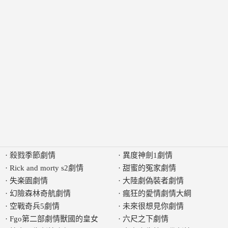
·
殺戮季節劇情
·
異度神劍1劇情
·
Rick and morty s2劇情
·
甜蜜的冤家劇情
·
失楽園劇情
·
大陸劇偽裝者劇情
·
幻險森林奇航劇情
·
瘋狂的愛情劇情大綱
·
空戰奇兵5劇情
·
未來很想見你劇情
·
Fgo第二部劇情獸國的皇女
·
六尺之下劇情