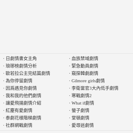
·
日劇情書女主角
·
血族禁域劇情
·
琅琊榜劇情分析
·
緊急動員劇情
·
歐若拉公主完結篇劇情
·
窺探韓劇劇情
·
為你停留劇情
·
Gilmore girls劇情
·
因爲遇見你劇情
·
李衛當官3大內低手劇情
·
我和我的他們劇情
·
寒戰劇情2
·
讓愛飛揚劇情介紹
·
What if劇情
·
紅塵有愛劇情
·
螢子劇情
·
泰劇花樣階梯劇情
·
堂頓劇情
·
社群網戰劇情
·
愛尋迷劇情