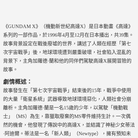
《GUNDAM X》（機動新世紀高達X）是日本動畫《高達》
系列的一部作品，於1996年4月至12月在日本播出，共39集。
故事背景設定在戰後廢墟的世界，講述了人類在經歷「第七
次宇宙戰爭」後，地球環境遭到嚴重破壞，社會陷入混亂的
背景下，主角加羅德·蘭和他的同伴們駕駛高達X展開冒險的
故事。
劇情概述：
故事發生在「第七次宇宙戰爭」結束後的15年，戰爭中使用
的大量「衛星系統」武器導致地球環境惡化，人類社會分崩
離析。主角加羅德·蘭是一名15歲的少年，以駕駛「機動戰
士」（MS）為生，靠獵取廢棄的MS零件維持生計。一次偶
然的機會，他發現了傳說中的高達X，並結識了神秘少女蒂法
·阿迪爾。蒂法是一名「新人類」（Newtype），擁有預知未