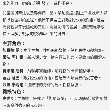
來的能力，她的出現引發了一系列衝突。
加羅德與蒂法以及夥伴們一起，駕駛高達X踏上了尋找新人類
和拯救世界的旅程。他們不僅要面對敵對勢力的追捕，還要
揭開戰爭背後隱藏的真相。隨著劇情的發展，加羅德逐漸成
長，理解了戰爭的殘酷與和平的可貴。
主要角色：
加羅德·蘭
：本作主角，性格開朗樂觀，駕駛高達X的機師。
蒂法·阿迪爾
：新人類少女，擁有預知能力，是故事的關鍵人
物。
賈米爾·尼特
：前聯邦軍機師，加羅德的導師和夥伴。
羅亞·薩巴
：敵對勢力的領袖，曾是新人類實驗的受害者。
莎拉·泰瑞爾
：加羅德的青梅竹馬，性格堅強。
機設特色：
高達X
：主角機，搭載了「衛星系統」，可以通過接收衛星微
波來發射強大的光束炮。