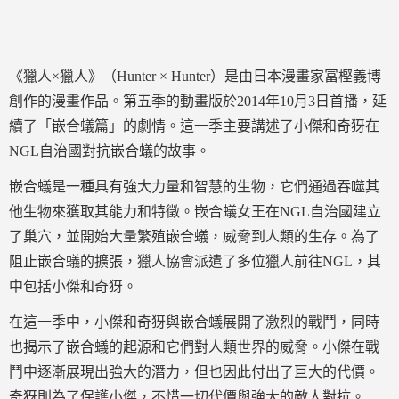
《獵人×獵人》（Hunter × Hunter）是由日本漫畫家冨樫義博
創作的漫畫作品。第五季的動畫版於2014年10月3日首播，延
續了「嵌合蟻篇」的劇情。這一季主要講述了小傑和奇犽在
NGL自治國對抗嵌合蟻的故事。
嵌合蟻是一種具有強大力量和智慧的生物，它們通過吞噬其
他生物來獲取其能力和特徵。嵌合蟻女王在NGL自治國建立
了巢穴，並開始大量繁殖嵌合蟻，威脅到人類的生存。為了
阻止嵌合蟻的擴張，獵人協會派遣了多位獵人前往NGL，其
中包括小傑和奇犽。
在這一季中，小傑和奇犽與嵌合蟻展開了激烈的戰鬥，同時
也揭示了嵌合蟻的起源和它們對人類世界的威脅。小傑在戰
鬥中逐漸展現出強大的潛力，但也因此付出了巨大的代價。
奇犽則為了保護小傑，不惜一切代價與強大的敵人對抗。