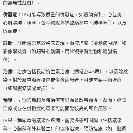
的無痛性紅斑）。
併發症
：IB可能導致嚴重的併發症，如瓣膜穿孔、心包炎、
心肌膿腫、栓塞（贅生物脫落導致腦卒中、肺栓塞等）以及
敗血症。
診斷
：診斷通常基於臨床表現、血液培養（檢測病原體）和
影像學檢查（如超聲心動圖，用於觀察贅生物和瓣膜損
傷）。
治療
：治療包括長期抗生素治療（通常為4-6周），以清除感
染。對於嚴重瓣膜損傷或併發症患者，可能需要手術治療
（如瓣膜修復或置換）。
預後
：早期診斷和及時治療可以顯著改善預後。然而，延誤
治療或存在併發症的患者可能面臨較高的死亡風險。
IB是一種嚴重的感染性疾病，需要多學科團隊（包括感染
科、心臟科和外科醫生）的協作治療。預防措施（如口腔衛