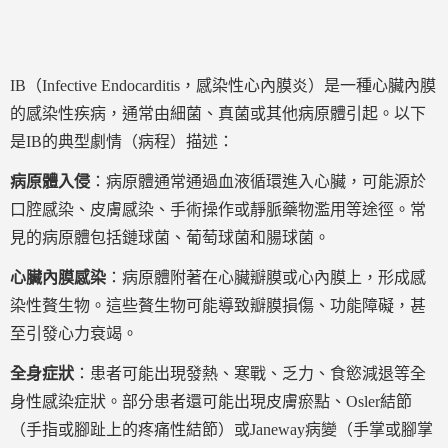
IB（Infective Endocarditis，感染性心內膜炎）是一種心臟內膜
的感染性疾病，通常由細菌、真菌或其他病原體引起。以下
是IB的典型劇情（病程）描述：
病原體入侵
：病原體通常通過血液循環進入心臟，可能源於
口腔感染、皮膚感染、手術操作或靜脈藥物濫用等途徑。常
見的病原體包括鏈球菌、葡萄球菌和腸球菌。
心臟內膜感染
：病原體附著在心臟瓣膜或心內膜上，形成感
染性贅生物。這些贅生物可能導致瓣膜損傷、功能障礙，甚
至引發心力衰竭。
全身症狀
：患者可能出現發熱、寒戰、乏力、食慾減退等全
身性感染症狀。部分患者還可能出現皮膚瘀點、Osler結節
（手指或腳趾上的疼痛性結節）或Janeway病變（手掌或腳掌