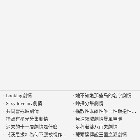
·
Looking劇情
·
她不知道那些鳥的名字劇情
·
Sexy love mv劇情
·
紳探分集劇情
·
共同警戒區劇情
·
擴散性乖離性唯一性叛逆性交
·
抬頭有星光分集劇情
·
急速領域劇情暴風車隊
·
消失的十一層劇情是什麼
·
足秤老婆八両夫劇情
·
《漢尼拔》為何不應被視作單純的驚悚劇情片
·
薩爾達傳說王國之淚劇情