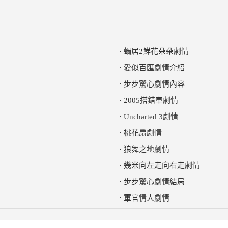
·
蝸居2鮮花朵朵劇情
·
愛似百匯劇情介紹
·
步步驚心劇情內容
·
2005搭錯車劇情
·
Uncharted 3劇情
·
桃花扇劇情
·
狼舞之地劇情
·
幾米向左走向右走劇情
·
步步驚心劇情結局
·
軍官情人劇情