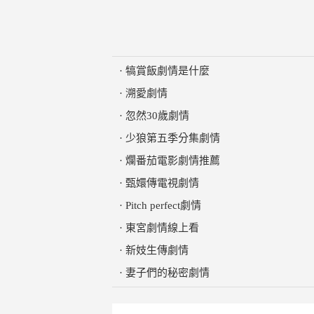
·
犒賞飯劇情是什麼
·
溯愛劇情
·
忽然30歲劇情
·
少狼第五季分集劇情
·
爛番茄電影劇情推薦
·
甄嬛傳電視劇情
·
Pitch perfect劇情
·
東宮劇情線上看
·
新妓生傳劇情
·
妻子們的秘密劇情