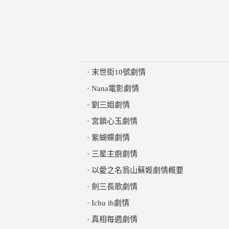
·
末世街10號劇情
·
Nana電影劇情
·
劉三姐劇情
·
宮鎖心玉劇情
·
紫蝴蝶劇情
·
三星主廚劇情
·
以愛之名翁山蘇姬劇情概要
·
劍三長歌劇情
·
Ichu ib劇情
·
真相每週劇情