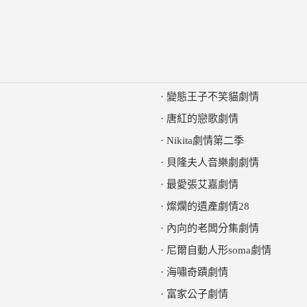
·
變態王子不笑貓劇情
·
唐紅的戀歌劇情
·
Nikita劇情第二季
·
貝隆夫人音樂劇劇情
·
最愛張艾嘉劇情
·
燦爛的遺產劇情28
·
內向的老闆分集劇情
·
尼爾自動人形soma劇情
·
海嘯奇蹟劇情
·
富家公子劇情