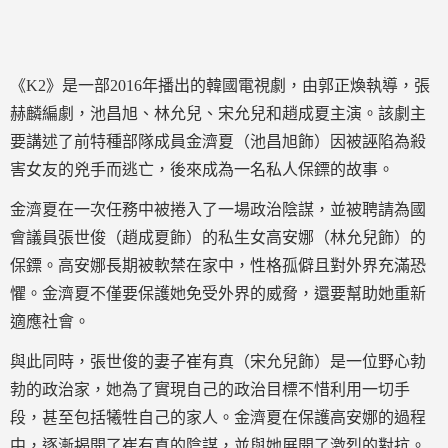
《K2》是一部2016年播出的韓國電視劇，由郭正煥執導，張
赫麟編劇，池昌旭、林允兒、宋允兒和趙成夏主演。該劇主
要講述了前特種部隊成員金濟夏（池昌旭飾）因被誣陷為殺
害女友的兇手而逃亡，後來成為一名私人保鏢的故事。
金濟夏在一次任務中被捲入了一場政治陰謀，並被聘請為國
會議員張世俊（趙成夏飾）的私生女高安娜（林允兒飾）的
保鏢。高安娜長期被軟禁在家中，性格孤僻且對外界充滿恐
懼。金濟夏不僅要保護她免受外界的威脅，還要幫助她重新
適應社會。
與此同時，張世俊的妻子崔有真（宋允兒飾）是一位野心勃
勃的政治家，她為了實現自己的政治目標不惜利用一切手
段，甚至包括犧牲自己的家人。金濟夏在保護高安娜的過程
中，逐漸揭開了崔有真的陰謀，並與她展開了激烈的對抗。