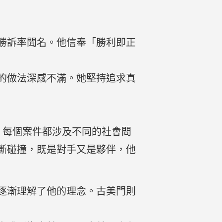
勝訴率聞名。他信奉「勝利即正
的做法深感不滿。她堅持追求真
帶。每個案件都涉及不同的社會問
斷碰撞，既是對手又是夥伴，他
逐漸理解了他的理念。古美門則