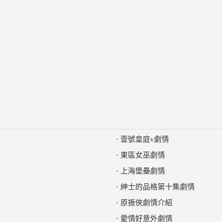
·
壹號皇庭v劇情
·
東區女巫劇情
·
上海堡壘劇情
·
紳士的品格第十集劇情
·
原振俠劇情介紹
·
愛情好意外劇情