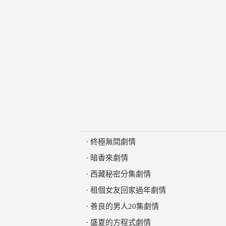
·
終極無間劇情
·
暗香來劇情
·
西藏秘密分集劇情
·
租個女友回家過年劇情
·
善良的男人20集劇情
·
盛夏的方程式劇情