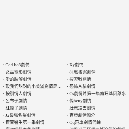
·
Cod bo3劇情
·
Xy劇情
·
女巫電影劇情
·
81號檔案劇情
·
愛的肢解劇情
·
搜索戰劇情
·
致我們甜甜的小美滿劇情是什麼
·
恐怖片貓劇情
·
按讚情人劇情
·
Cs劇情片第一集瘋狂基因藥水
·
呂布子劇情
·
俏betty劇情
·
紅蠍子劇情
·
壯志凌雲劇情
·
J2最強名醫劇情
·
盲證劇情簡介
·
實習醫生第一季劇情
·
Qq飛車劇情代練