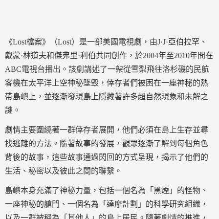
《Lost檔案》（Lost）是一部美國電視劇，由J·J·亞伯拉罕、
戴蒙·林道夫和傑弗里·利伯共同創作，於2004年至2010年間在
ABC電視台播出。該劇講述了一架從雪梨飛往洛杉磯的民航
客機在太平洋上空神秘墜毀，倖存者們被困在一座神秘的熱
帶島嶼上，並逐漸發現島上隱藏著許多超自然現象和未解之
謎。
劇情主要圍繞著一群倖存者展開，他們必須在島上生存並尋
找逃離的方法。隨著故事的發展，觀眾逐漸了解到每個角色
背後的故事，這些故事通過閃回的方式呈現，揭示了他們的
生活、秘密以及彼此之間的聯繫。
島嶼本身充滿了神秘力量，包括一個名為「黑煙」的怪物、
一座神秘的艙門、一個名為「達摩計劃」的科學研究組織，
以及一群被稱為「其他人」的島上居民。隨著劇情的推進，