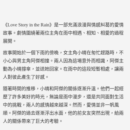
《Love Story in the Rain》是一部充滿浪漫與情感糾葛的愛情
故事。劇情圍繞著兩位主角在雨中相遇、相知、相愛的過程
展開。
故事開始於一個下雨的傍晚，女主角小晴在匆忙趕路時，不
小心與男主角阿傑相撞。兩人因為這場意外而相識，阿傑主
動為小晴撐傘，並送她回家。在雨中的這段短暫相處，讓兩
人對彼此產生了好感。
隨著時間的推移，小晴和阿傑的關係逐漸升溫。他們一起經
歷了許多美好的時光，無論是雨中漫步，還是共同面對生活
中的挑戰，兩人的感情越來越深。然而，愛情並非一帆風
順。阿傑的過去逐漸浮出水面，他的前女友突然出現，給兩
人的關係帶來了巨大的考驗。