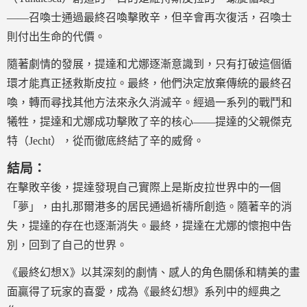
——召喚士通過最終召喚擊敗辛，但辛會再次復活，召喚士
則付出生命的代價。
隨著劇情的發展，提達和尤娜逐漸意識到，只有打破這個循
環才能真正拯救斯皮拉。最終，他們決定放棄傳統的最終召
喚，轉而尋找其他方法來永久消滅辛。經過一系列的戰鬥和
犧牲，提達和尤娜成功擊敗了辛的核心——提達的父親傑克
特（Jecht），從而徹底終結了辛的威脅。
結局：
在擊敗辛後，提達發現自己實際上是斯皮拉世界中的一個
「夢」，由扎那爾港多的居民通過祈禱所創造。隨著辛的消
失，提達的存在也逐漸消失。最終，提達在尤娜的懷抱中告
別，回到了自己的世界。
《最終幻想X》以其深刻的劇情、感人的角色關係和精美的畫
面贏得了玩家的喜愛，成為《最終幻想》系列中的經典之