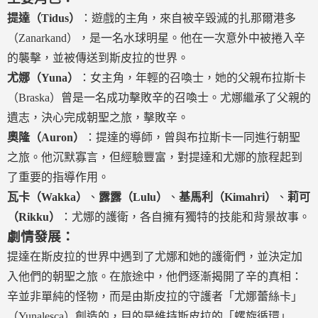
提達（Tidus）
：遊戲的主角，來自被辛毀滅的扎那爾港多
（Zanarkand），是一名水球明星。他在一次意外中被捲入辛
的襲擊，並被傳送到斯皮拉的世界。
尤娜（Yuna）
：女主角，年輕的召喚士，她的父親布拉斯卡
（Braska）曾是一名成功擊敗辛的召喚士。尤娜繼承了父親的
遺志，決心完成朝聖之旅，擊敗辛。
奧隆（Auron）
：提達的導師，曾與布拉斯卡一同進行朝聖
之旅。他沉默寡言，但經驗豐富，對提達和尤娜的旅程起到
了重要的指導作用。
瓦卡（Wakka）
、
露露（Lulu）
、
基馬利（Kimahri）
、
莉可
（Rikku）
：尤娜的護衛，各自擁有獨特的技能和背景故事。
劇情發展：
提達在斯皮拉的世界中遇到了尤娜和她的護衛們，並決定加
入他們的朝聖之旅。在旅途中，他們逐漸揭開了辛的真相：
辛並非單純的怪物，而是由斯皮拉的守護者「尤娜蕾絲卡」
（Yunalesca）創造的，目的是維持斯皮拉的「螺旋循環」