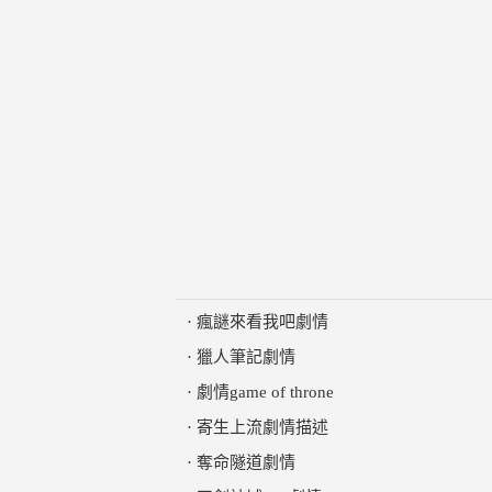
·
瘋謎來看我吧劇情
·
獵人筆記劇情
·
劇情game of throne
·
寄生上流劇情描述
·
奪命隧道劇情