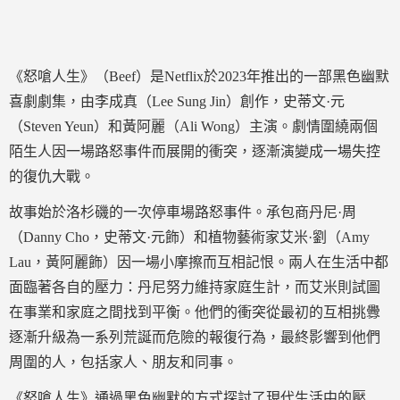
《怒嗆人生》（Beef）是Netflix於2023年推出的一部黑色幽默
喜劇劇集，由李成真（Lee Sung Jin）創作，史蒂文·元
（Steven Yeun）和黃阿麗（Ali Wong）主演。劇情圍繞兩個
陌生人因一場路怒事件而展開的衝突，逐漸演變成一場失控
的復仇大戰。
故事始於洛杉磯的一次停車場路怒事件。承包商丹尼·周
（Danny Cho，史蒂文·元飾）和植物藝術家艾米·劉（Amy
Lau，黃阿麗飾）因一場小摩擦而互相記恨。兩人在生活中都
面臨著各自的壓力：丹尼努力維持家庭生計，而艾米則試圖
在事業和家庭之間找到平衡。他們的衝突從最初的互相挑釁
逐漸升級為一系列荒誕而危險的報復行為，最終影響到他們
周圍的人，包括家人、朋友和同事。
《怒嗆人生》通過黑色幽默的方式探討了現代生活中的壓