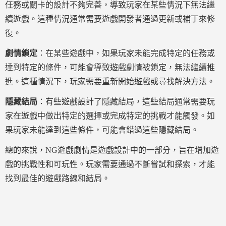
任務或關卡的設計不夠完善，導致玩家在某些情況下無法繼
續遊戲。這種情況通常需要遊戲開發者通過更新或補丁來修
復。
劇情鎖定
：在某些遊戲中，如果玩家未能完成特定的任務或
達到特定的條件，可能會導致遊戲劇情被鎖定，無法繼續推
進。這種情況下，玩家需要重新開始遊戲或尋找解決方法。
隱藏結局
：有些遊戲設計了隱藏結局，這些結局通常需要玩
家在遊戲中做出特定的選擇或完成特定的挑戰才能觸發。如
果玩家未能達到這些條件，可能會錯過這些隱藏結局。
總的來說，NG遊戲劇情是遊戲設計中的一部分，旨在增加遊
戲的挑戰性和可玩性。玩家需要通過不斷嘗試和探索，才能
找到最佳的遊戲路線和結局。