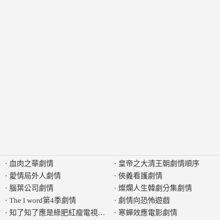
·
血肉之華劇情
·
皇帝之大清王朝劇情順序
·
愛情局外人劇情
·
俠義看護劇情
·
腦葉公司劇情
·
燦爛人生韓劇分集劇情
·
The l word第4季劇情
·
劇情向恐怖遊戲
·
知了知了應是綠肥紅瘦電視劇劇情
·
寒蟬效應電影劇情