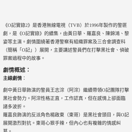
《O記實錄2》是香港無線電視（TVB）於1996年製作的警匪
劇，是《O記實錄》的續集，由黃日華、羅嘉良、陳錦鴻、黎
姿等主演。劇情圍繞著香港警察有組織罪案及三合會調查科
（簡稱「O記」）展開，主要講述警員們在打擊黑社會、偵破
罪案過程中的故事。
劇情概述：
主線劇情
：
劇中黃日華飾演的警員王志淙（阿淙）繼續帶領O記團隊打擊
黑社會勢力。阿淙性格正直，工作認真，但在感情上卻面臨
諸多波折。
羅嘉良飾演的反派角色楊啟東（東哥）是黑社會頭目，與O記
展開激烈對抗。東哥心狠手辣，但內心也有複雜的情感糾
葛。