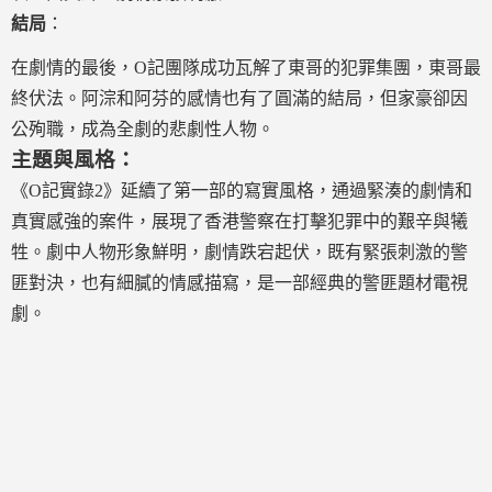
結局
：
在劇情的最後，O記團隊成功瓦解了東哥的犯罪集團，東哥最
終伏法。阿淙和阿芬的感情也有了圓滿的結局，但家豪卻因
公殉職，成為全劇的悲劇性人物。
主題與風格：
《O記實錄2》延續了第一部的寫實風格，通過緊湊的劇情和
真實感強的案件，展現了香港警察在打擊犯罪中的艱辛與犧
牲。劇中人物形象鮮明，劇情跌宕起伏，既有緊張刺激的警
匪對決，也有細膩的情感描寫，是一部經典的警匪題材電視
劇。