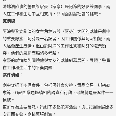
陳錦鴻飾演的警員梁家豪（家豪）是阿淙的好友兼同事，兩
人在工作和生活中互相支持，共同面對黑社會的挑戰。
感情線
：
阿淙與黎姿飾演的女主角林淑芬（阿芬）之間的感情是劇中
的重要線索。阿芬是一名記者，因工作關係與阿淙相識，兩
人逐漸產生感情，但由於阿淙的工作性質和阿芬的職業衝
突，他們的感情面臨諸多考驗。
家豪的感情線則圍繞他與女友的感情糾葛展開，展現了警員
在工作和生活中的平衡問題。
案件偵破
：
劇中穿插了多個案件，包括黑社會火拚、毒品交易、綁架勒
索等，O記團隊通過縝密的調查和行動，最終將這些案件一一
偵破。
東哥作為主要反派，策劃了多起犯罪活動，與O記團隊展開多
次正面交鋒，劇情緊張刺激。