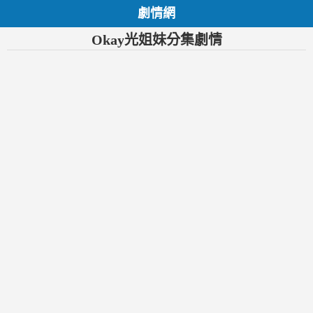
劇情網
Okay光姐妹分集劇情