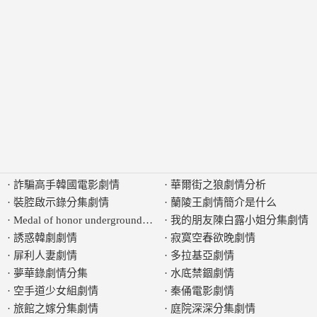
·
詐騙高手韓國電影劇情
·
華爾街之狼劇情分析
·
裝腔啟示錄分集劇情
·
蘭陵王劇情簡介是什么
·
Medal of honor underground劇情
·
我的朋友陳白露小姐分集劇情
·
誘惑韓劇劇情
·
寂寞空春欲晚劇情
·
屝利人妻劇情
·
多拉基亞劇情
·
夢華錄劇情分集
·
水底禁錮劇情
·
空手道少女組劇情
·
秦俑電影劇情
·
旅館之嫁分集劇情
·
庭院深深分集劇情