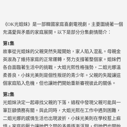
《OK光姐妹》是一部韓國家庭喜劇電視劇，主要圍繞著一個
充滿愛與矛盾的家庭展開。以下是部分分集劇情簡介：
第1集
故事從光姐妹的父親突然失蹤開始，家人陷入混亂。母親金
英淑為了維持家庭的正常運轉，努力支撐著整個家。姐妹們
各自面臨著生活中的挑戰，大姐光熙性格強勢，二姐光娜溫
柔善良，小妹光美則是個性叛逆的青少年。父親的失蹤讓這
個家庭陷入危機，但也讓她們開始重新審視彼此的關係。
第2集
光姐妹決定一起尋找父親的下落，過程中發現父親可能與一
筆巨額債務有關。與此同時，大姐光熙在工作中遇到困難，
二姐光娜的感情生活也出現波折，小妹光美則在學校惹上痲
煩。家庭的壓力讓她們之間的矛盾逐漸浮現，但她們也開始