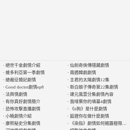
·
絕世千金劇情介紹
·
仙劍奇俠傳隱藏劇情
·
維多利亞第一季劇情
·
兩週韓劇劇情
·
總裁征婚記劇情
·
主君的太陽劇情12集
·
Good doctor劇情ep8
·
新白娘子傳奇第22集劇情
·
法舆情劇情
·
建元風雲分集劇情內容
·
有你真好劇情簡介
·
我唾棄你的墳墓4劇情
·
恐怖攻擊直播劇情
·
《it狗》是什麼劇情
·
小曉劇情介紹
·
狐貍你在做什麼劇情
·
康熙秘史分集劇情
·
《染指》劇情如何揭露極限拉