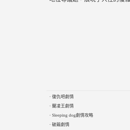
·
復仇吧劇情
·
蘭凌王劇情
·
Sleeping dog劇情攻略
·
破繭劇情