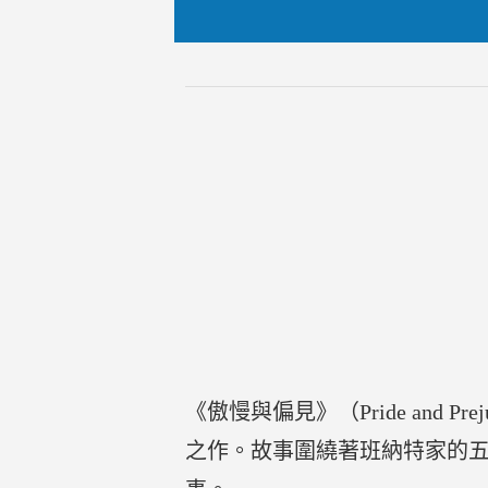
《傲慢與偏見》（Pride and
之作。故事圍繞著班納特家的五