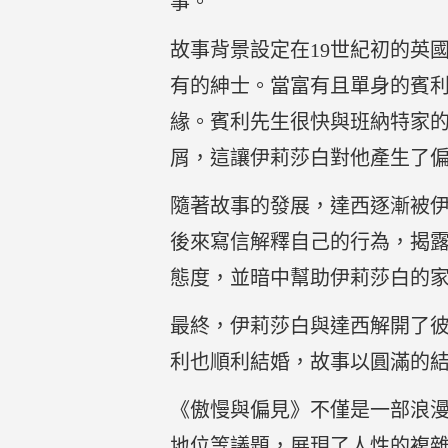
事。
故事背景設定在19世紀初的英
有的紳士。當富有且單身的賓
緣。賓利先生很快與班納特家
屑，這讓伊莉莎白對他產生了
隨著故事的發展，達西逐漸被
後來寫信解釋自己的行為，揭
態度，並暗中幫助伊莉莎白的
最終，伊莉莎白與達西解開了
利也順利結婚，故事以圓滿的
《傲慢與偏見》不僅是一部浪
地位等議題，展現了人性的複