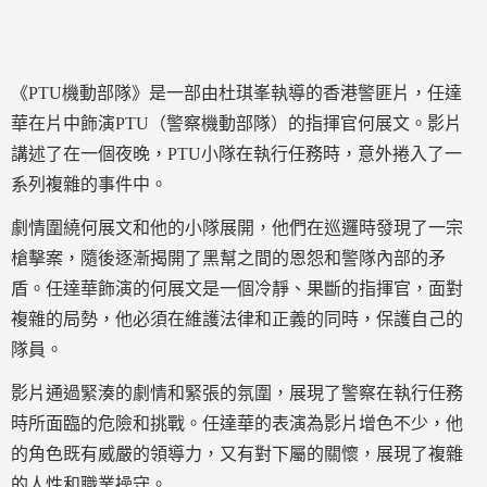
《PTU機動部隊》是一部由杜琪峯執導的香港警匪片，任達
華在片中飾演PTU（警察機動部隊）的指揮官何展文。影片
講述了在一個夜晚，PTU小隊在執行任務時，意外捲入了一
系列複雜的事件中。
劇情圍繞何展文和他的小隊展開，他們在巡邏時發現了一宗
槍擊案，隨後逐漸揭開了黑幫之間的恩怨和警隊內部的矛
盾。任達華飾演的何展文是一個冷靜、果斷的指揮官，面對
複雜的局勢，他必須在維護法律和正義的同時，保護自己的
隊員。
影片通過緊湊的劇情和緊張的氛圍，展現了警察在執行任務
時所面臨的危險和挑戰。任達華的表演為影片增色不少，他
的角色既有威嚴的領導力，又有對下屬的關懷，展現了複雜
的人性和職業操守。