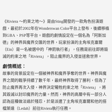
《Riviera ～約束之地～》是由Sting開發的一款角色扮演遊
戲，最初於2002年在Wonderswan Color平台上發布，後續移植
到GBA、PSP等平台。遊戲的劇情設定在一個名為「阿斯加
德」的神界與魔界交匯的世界，玩家扮演的主角埃克塞爾
（Ein）是一名被選中的「神罰執行者」，任務是前往即將毀
滅的約束之地「Riviera」，阻止魔界的入侵並拯救世界。
劇情概述：
故事的背景設定在一個被神界和魔界爭奪的世界。神界與魔
界之間的戰爭持續了數千年，最終神界取得了勝利，但為了
防止魔界再次入侵，神界決定犧牲約束之地「Riviera」，將
其毀滅以封印魔界的力量。然而，神界的高層中有一部分人
認為這種做法過於殘忍，於是派遣了主角埃克塞爾和他的搭
檔萊達（Ledah）前往Riviera執行任務。