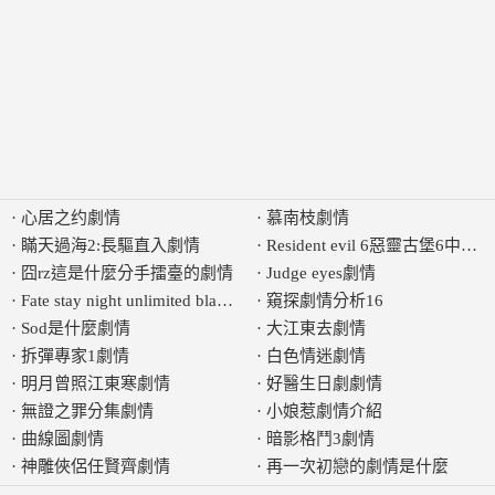
·
心居之约劇情
·
慕南枝劇情
·
瞞天過海2:長驅直入劇情
·
Resident evil 6惡靈古堡6中
·
囧rz這是什麼分手擂臺的劇情
·
Judge eyes劇情
·
Fate stay night unlimited blade works劇情
·
窺探劇情分析16
·
Sod是什麼劇情
·
大江東去劇情
·
拆彈專家1劇情
·
白色情迷劇情
·
明月曾照江東寒劇情
·
好醫生日劇劇情
·
無證之罪分集劇情
·
小娘惹劇情介紹
·
曲線圖劇情
·
暗影格鬥3劇情
·
神雕俠侶任賢齊劇情
·
再一次初戀的劇情是什麼