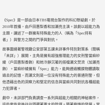
《Spec》是一部由日本TBS電視台製作的科幻懸疑劇，於
2010年首播，由戶田惠梨香和加瀨亮主演。該劇以超能力為
主題，講述了一群擁有特殊能力的人（稱為「Spec持有
者」）與警方之間的鬥爭與對抗。
故事圍繞著警視廳公安部第五課未詳事件特別對策系（簡稱
「未詳」）展開，主角是擁有超強推理能力的女刑警當痲紗
綾（戶田惠梨香飾）和她冷靜沉著的搭檔瀨文焚流（加瀨亮
飾）。當痲紗綾擁有「Spec」能力，能夠通過觸摸物體讀取
過去的記憶，而瀨文則是一位沒有特殊能力的普通刑警，但
他憑藉出色的洞察力和堅定的信念與當痲共同對抗各種超能
力犯罪者。
劇中，未詳部門負責調查一系列與超能力相關的神秘案件，
這些案件背後往往隱藏著更大的陰謀。隨著劇情的發展，當