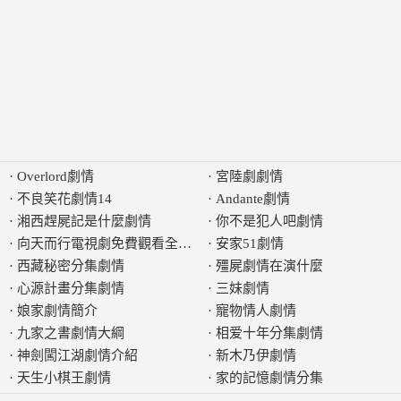
·
Overlord劇情
·
宮陸劇劇情
·
不良笑花劇情14
·
Andante劇情
·
湘西趕屍記是什麼劇情
·
你不是犯人吧劇情
·
向天而行電視劇免費觀看全集劇情
·
安家51劇情
·
西藏秘密分集劇情
·
殭屍劇情在演什麼
·
心源計畫分集劇情
·
三妹劇情
·
娘家劇情簡介
·
寵物情人劇情
·
九家之書劇情大綱
·
相爱十年分集劇情
·
神劍闖江湖劇情介紹
·
新木乃伊劇情
·
天生小棋王劇情
·
家的記憶劇情分集