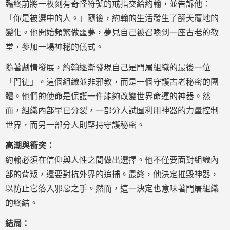
臨終前將一枚刻有奇怪符號的戒指交給約翰，並告訴他：
「你是被選中的人。」隨後，約翰的生活發生了翻天覆地的
變化。他開始頻繁做噩夢，夢見自己被召喚到一座古老的教
堂，參加一場神秘的儀式。
隨著劇情發展，約翰逐漸發現自己是門屠組織的最後一位
「門徒」。這個組織並非邪教，而是一個守護古老秘密的團
體。他們的使命是保護一件能夠改變世界命運的神器。然
而，組織內部早已分裂，一部分人試圖利用神器的力量控制
世界，而另一部分人則堅持守護秘密。
高潮與衝突：
約翰必須在信仰與人性之間做出選擇。他不僅要面對組織內
部的背叛，還要對抗外界的追捕。最終，他決定摧毀神器，
以防止它落入邪惡之手。然而，這一決定也意味著門屠組織
的終結。
結局：