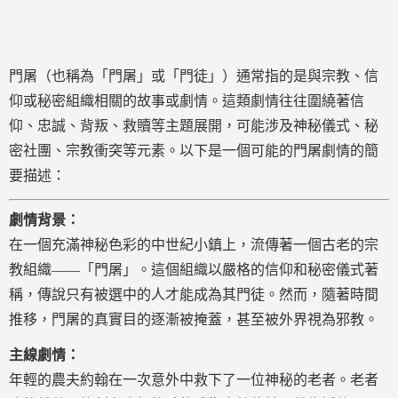
門屠（也稱為「門屠」或「門徒」）通常指的是與宗教、信
仰或秘密組織相關的故事或劇情。這類劇情往往圍繞著信
仰、忠誠、背叛、救贖等主題展開，可能涉及神秘儀式、秘
密社團、宗教衝突等元素。以下是一個可能的門屠劇情的簡
要描述：
劇情背景：
在一個充滿神秘色彩的中世紀小鎮上，流傳著一個古老的宗
教組織——「門屠」。這個組織以嚴格的信仰和秘密儀式著
稱，傳說只有被選中的人才能成為其門徒。然而，隨著時間
推移，門屠的真實目的逐漸被掩蓋，甚至被外界視為邪教。
主線劇情：
年輕的農夫約翰在一次意外中救下了一位神秘的老者。老者