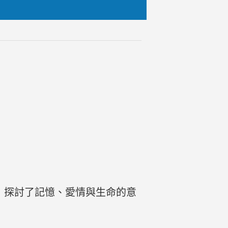
刻感人，探討了記憶、愛情與生命的意