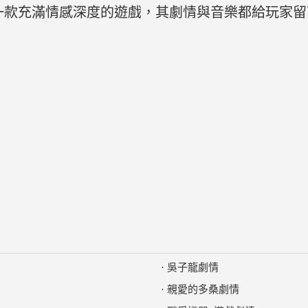
on》是一款充滿情感深度的遊戲，其劇情與音樂都給玩
·
吳子龍劇情
·
親愛的多桑劇情