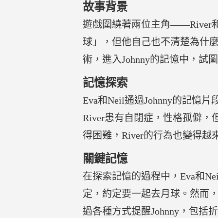
故事背景
遊戲圍繞著兩位主角——River
球」，但他自己也不清楚為什麼
術，進入Johnny的記憶中，
記憶探索
Eva和Neil通過Johnny的
River患有自閉症，性格孤僻
得困難，River的行為也變得
關鍵記憶
在探索記憶的過程中，Eva和Ne
定，約定要一起去月球。然而，隨
過各種方式提醒Johnny，包