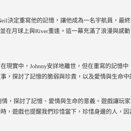
va和Neil決定重寫他的記憶，讓他成為一名宇航員，
，並在月球上與River重逢。這一幕充滿了浪漫與感動
現實中，Johnny安詳地離世，但在重寫的記憶中，
故事，探討了記憶的脆弱與珍貴，以及愛情與生命中
其感人的劇情，探討了記憶、愛情與生命的意義。遊戲讓
同時，遊戲也提醒我們珍惜當下，珍惜身邊的人，因