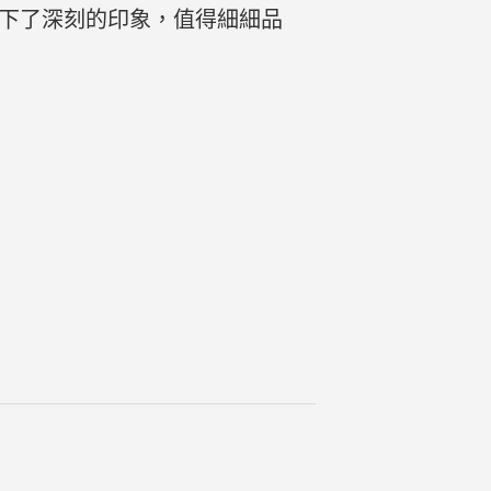
家留下了深刻的印象，值得細細品