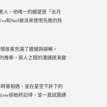
離世的老人，他唯一的願望是「去月
和Neil被派來使用先進的技
er的愛情故事充滿了遺憾與誤解。
時間的推移，兩人之間的溝通逐漸變
在童年時曾相遇，並在星空下許下約
iver卻始終記得，並一直試圖通