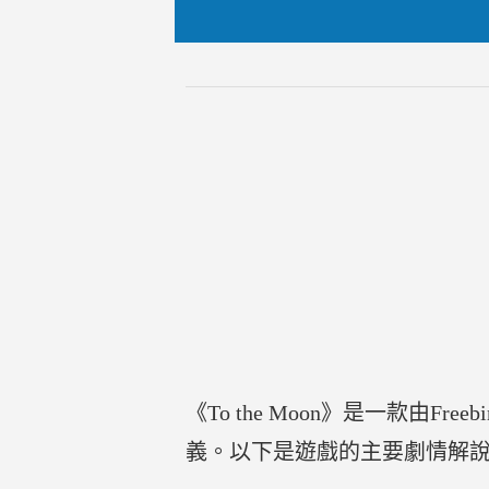
《To the Moon》是一款由
義。以下是遊戲的主要劇情解