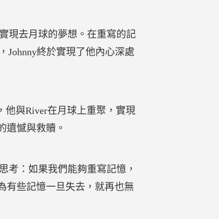
最終實現去月球的夢想。在重寫的記
，Johnny終於實現了他內心深處
他與River在月球上重聚，實現
的遺憾與救贖。
玩家思考：如果我們能夠重寫記憶，
為有些記憶一旦失去，就再也無