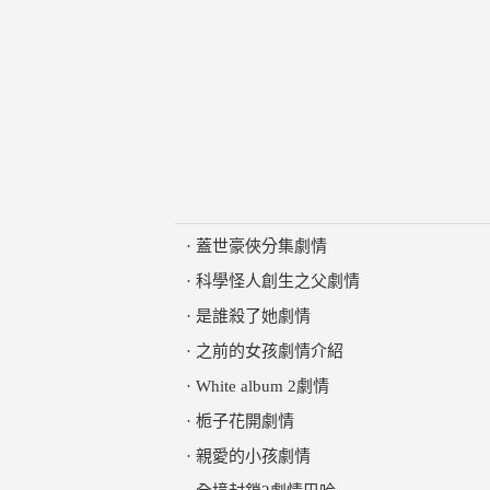
·
蓋世豪俠分集劇情
·
科學怪人創生之父劇情
·
是誰殺了她劇情
·
之前的女孩劇情介紹
·
White album 2劇情
·
栀子花開劇情
·
親愛的小孩劇情