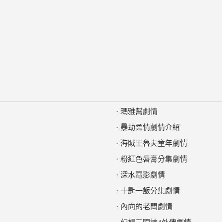
·
瑪雅幫劇情
·
暴劫柔情劇情介紹
·
海賊王魯夫童年劇情
·
粉紅色唇膏分集劇情
·
深水電影劇情
·
十匙一飯分集劇情
·
內向的老闆劇情