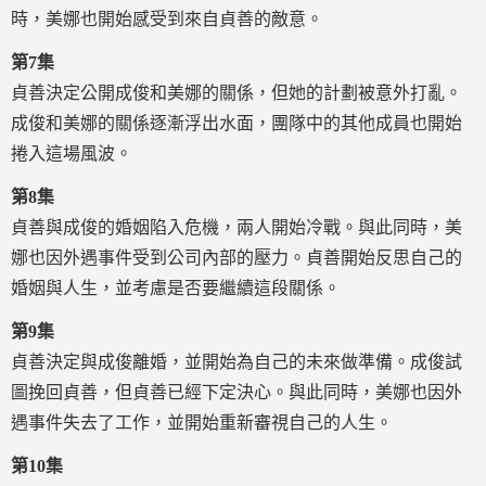
時，美娜也開始感受到來自貞善的敵意。
第7集
貞善決定公開成俊和美娜的關係，但她的計劃被意外打亂。
成俊和美娜的關係逐漸浮出水面，團隊中的其他成員也開始
捲入這場風波。
第8集
貞善與成俊的婚姻陷入危機，兩人開始冷戰。與此同時，美
娜也因外遇事件受到公司內部的壓力。貞善開始反思自己的
婚姻與人生，並考慮是否要繼續這段關係。
第9集
貞善決定與成俊離婚，並開始為自己的未來做準備。成俊試
圖挽回貞善，但貞善已經下定決心。與此同時，美娜也因外
遇事件失去了工作，並開始重新審視自己的人生。
第10集