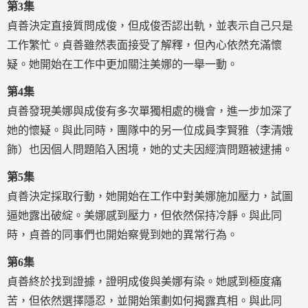
第3集
貞善決定直接質問成俊，但成俊否認出軌，並表示自己只是
工作繁忙。貞善雖然表面接受了解釋，但內心依然充滿懷
疑。她開始在工作中更加關注美娜的一舉一動。
第4集
貞善發現美娜與成俊有多次單獨相處的機會，進一步加深了
她的懷疑。與此同時，團隊中的另一位成員李賢雅（李清娥
飾）也因個人問題陷入困境，她的丈夫因經濟問題被逮捕。
第5集
貞善決定採取行動，她開始在工作中對美娜施加壓力，試圖
逼她露出破綻。美娜感到壓力，但依然保持冷靜。與此同
時，貞善的同事們也開始察覺到她的異常行為。
第6集
貞善終於找到證據，證明成俊與美娜有染。她感到極度痛
苦，但依然選擇隱忍，並開始策劃如何揭露真相。與此同