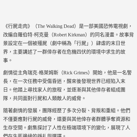
《行屍走肉》（The Walking Dead）是一部美國恐怖電視劇，
改編自羅伯特·柯克曼（Robert Kirkman）的同名漫畫。故事背
景設定在一個被殭屍（劇中稱為「行屍」）肆虐的末日世
界，主要講述了一群倖存者在危機四伏的環境中求生的故
事。
劇情從主角瑞克·格萊姆斯（Rick Grimes）開始，他是一名警
長，在一次任務中受傷昏迷，醒來後發現世界已經陷入末
日。他踏上尋找家人的旅程，並逐漸與其他倖存者組成團
隊，共同面對行屍和人類敵人的威脅。
隨著劇情的發展，團隊經歷了多次分裂、背叛和重組。他們
不僅要應對行屍的威脅，還要與其他倖存者群體爭奪資源和
生存空間。劇集探討了人性在極端環境下的變化，展現了人
們在生死邊緣的掙扎與選擇。