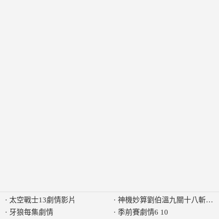
·
太空戰士13劇情影片
·
神機妙算劉伯溫九關十八斬劇
·
牙狼每集劇情
·
季前賽劇情6 10