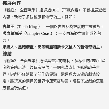
擴展內容
《戰錘2：全面戰爭》還通過DLC（下載內容）不斷擴展遊戲
內容，新增了多個種族和傳奇領主，例如：
古墓王（Tomb Kings）
：一個以古埃及為靈感的亡靈種族。
吸血鬼海岸（Vampire Coast）
：一支由海盜亡靈組成的勢
力。
蜥蜴人、黑暗精靈、高等精靈和斯卡文鼠人的新傳奇領主
。
總結
《戰錘2：全面戰爭》通過其豐富的劇情、多樣化的種族和深
度的策略玩法，為玩家提供了一個充滿奇幻色彩的戰爭世
界。遊戲不僅延續了前作的優點，還通過大漩渦的劇情設
定，將玩家的選擇與世界命運緊密聯繫，增強了遊戲的沉浸
感和重玩價值。