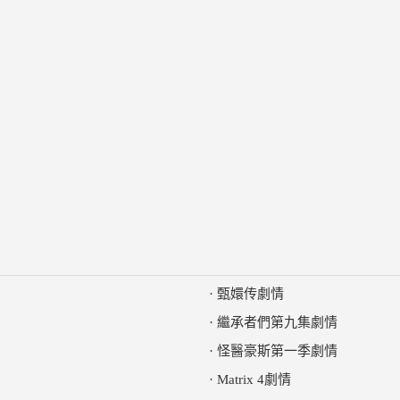
·
甄嬛传劇情
·
繼承者們第九集劇情
·
怪醫豪斯第一季劇情
·
Matrix 4劇情