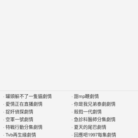
·
罐頭躲不了一隻貓劇情
·
甜mp鞭劇情
·
愛情正在直播劇情
·
你是我兄弟泰劇劇情
·
捉奸偵探劇情
·
殺戮一代劇情
·
空軍一號劇情
·
急診科醫師分集劇情
·
特戰行動分集劇情
·
夏天的尾巴劇情
·
Tvb再生緣劇情
·
回應吧1997每集劇情